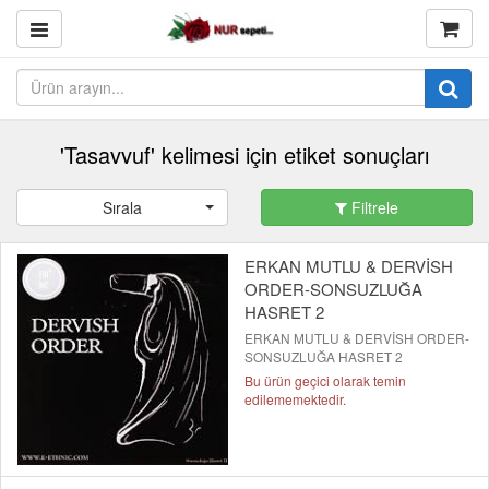
'Tasavvuf' kelimesi için etiket sonuçları
Sırala
Filtrele
ERKAN MUTLU & DERVİSH
ORDER-SONSUZLUĞA
HASRET 2
ERKAN MUTLU & DERVİSH ORDER-
SONSUZLUĞA HASRET 2
Bu ürün geçici olarak temin
edilememektedir.