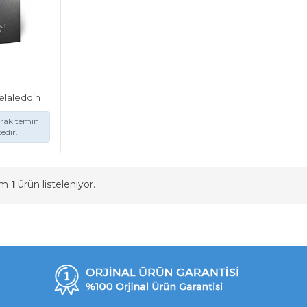
elaleddin
arak temin
edir.
am
1
ürün listeleniyor.