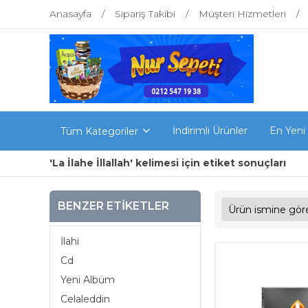
Anasayfa
Sipariş Takibi
Müşteri Hizmetleri
İndirimli Ürünler
En Yeni
Tüm Kategoriler
'La İlahe İllallah' kelimesi için etiket sonuçları
BENZER ETIKETLER
İlahi
Cd
Yeni Albüm
Celaleddin