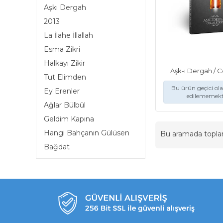
Aşkı Dergah
2013
La İlahe İllallah
Esma Zikri
Halkayı Zikir
Aşk-ı Dergah / C
Tut Elimden
Bu ürün geçici ol
Ey Erenler
edilememekt
Ağlar Bülbül
Geldim Kapına
Hangi Bahçanın Gülüsen
Bu aramada topl
Bağdat