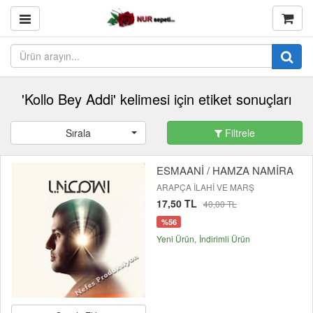
'Kollo Bey Addi' kelimesi için etiket sonuçları
Sırala
Filtrele
ESMAANİ / HAMZA NAMİRA
ARAPÇA İLAHİ VE MARŞ
17,50 TL
40,00 TL
%56
Yeni Ürün
İndirimli Ürün