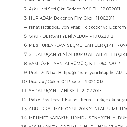
İlahi Kervanı CD Seti sadece 6.90 - 29.03.2011
Aşk-ı İlahi Seti Çıktı Sadece 8,90 TL - 12.05.2011
HÜR ADAM Beklenen Film Çıktı - 11.06.2011
Nihat Hatipoğlu yeni kitabı Felaketler ve Deprem Ç
GRUP DERGAH YENİ ALBÜM - 10.03.2012
MEŞHURLARDAN SEÇME İLAHİLER ÇIKTI.. - 07.0
SEDAT UÇAN YENİ ALBÜMÜ ALLAH YETER ÇIKTI 
SAMİ ÖZER YENİ ALBÜMÜ ÇIKTI - 05.07.2012
Prof. Dr. Nihat Hatipoğlu’ndan yeni kitap İSLAM
Rise Up / Colors Of Peace - 21.02.2013
SEDAT UÇAN İLAHİ SETİ - 21.02.2013
Rahle Boy Tecvitli Kur'an-ı Kerim, Türkçe okunuşlu, M
ABDURRAHMAN ÖNÜL 2013 YENİ ALBÜMÜ HACC 
MEHMET KARAKUŞ-HAMDÜ SENA YENİ ALBÜMÜ Ç