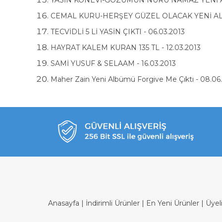
YASİN KONEVİ-GÖZÜMÜN NURU NAMAZ YENİ AL
CEMAL KURU-HERŞEY GÜZEL OLACAK YENİ ALBÜ
TECVİDLİ 5 Lİ YASİN ÇIKTI - 06.03.2013
HAYRAT KALEM KURAN 135 TL - 12.03.2013
SAMİ YUSUF & SELAAM - 16.03.2013
Maher Zain Yeni Albümü Forgive Me Çıktı - 08.06
Anasayfa
|
İndirimli Ürünler
|
En Yeni Ürünler
|
Üyel