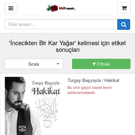
'İncecikten Bir Kar Yağar' kelimesi için etiket
sonuçları
Sırala
Filtrele
Turgay Başyayla / Hakikat
Bu ürün geçici olarak temin
edilememektedir.