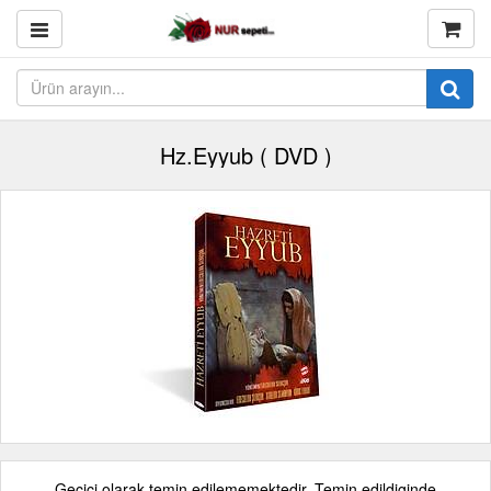
Hz.Eyyub ( DVD )
Geçici olarak temin edilememektedir. Temin edildiginde