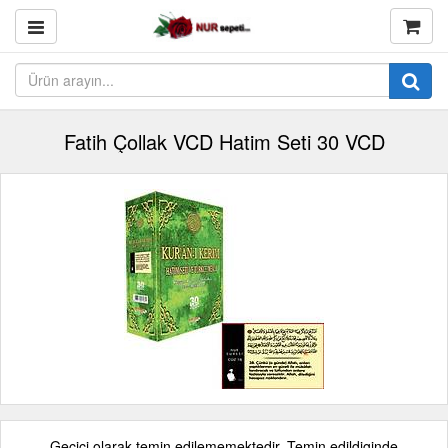
Fatih Çollak VCD Hatim Seti 30 VCD
Geçici olarak temin edilememektedir. Temin edildiginde