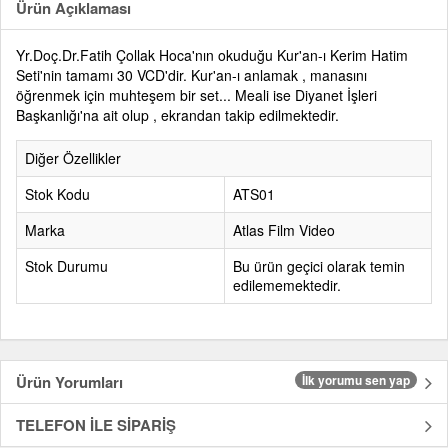
Ürün Açıklaması
Yr.Doç.Dr.Fatih Çollak Hoca'nın okuduğu Kur'an-ı Kerim Hatim
Seti'nin tamamı 30 VCD'dir. Kur'an-ı anlamak , manasını
öğrenmek için muhteşem bir set... Meali ise Diyanet İşleri
Başkanlığı'na ait olup , ekrandan takip edilmektedir.
Diğer Özellikler
Stok Kodu
ATS01
Marka
Atlas Film Video
Stok Durumu
Bu ürün geçici olarak temin
edilememektedir.
Ürün Yorumları
İlk yorumu sen yap
TELEFON İLE SİPARİŞ