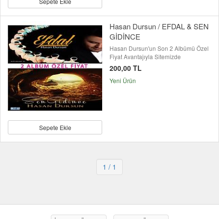
Sepete Ekle
Hasan Dursun / EFDAL & SEN
GİDİNCE
Hasan Dursun'un Son 2 Albümü Özel
Fiyat Avantajıyla Sitemizde
200,00 TL
Yeni Ürün
Sepete Ekle
1
/ 1