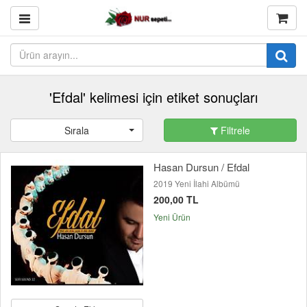
'Efdal' kelimesi için etiket sonuçları
Sırala
Filtrele
Hasan Dursun / Efdal
2019 Yeni İlahi Albümü
200,00 TL
Yeni Ürün