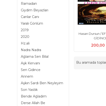
Ramadan
Giydim Beyazları
Canlar Canı
Yaralı Gönlüm
2019
Hasan Dursun / E
2020
GİDİNC
Hz.ali
200,00
Nadra Nadra
Ağlama Sen Bilal
Bu aramada topl
Aşk Kervanı
Sen Gidince
Annem
Aşkın Sardı Ben Neyleyim
Son Yastık
Bende Ağladım
Derse Allah Be