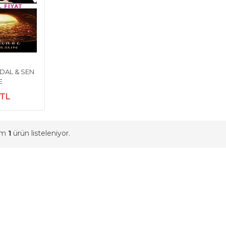
FDAL & SEN
E
 TL
am
1
ürün listeleniyor.