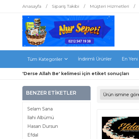
Anasayfa
Sipariş Takibi
Müşteri Hizmetleri
İndirimli Ürünler
En Yeni
Tüm Kategoriler
'Derse Allah Be' kelimesi için etiket sonuçları
BENZER ETIKETLER
Selam Sana
İlahi Albümü
Hasan Dursun
Efdal