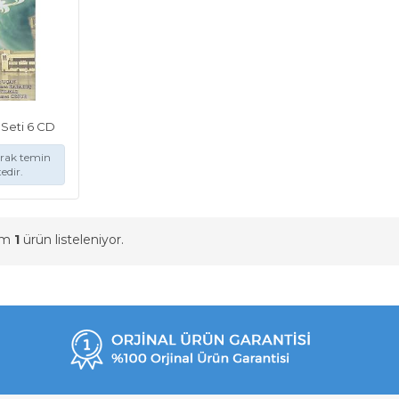
) Seti 6 CD
arak temin
edir.
am
1
ürün listeleniyor.