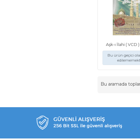
Aşk-ı İlahi ( VCD 
Bu ürün geçici ol
edilememekt
Bu aramada topl