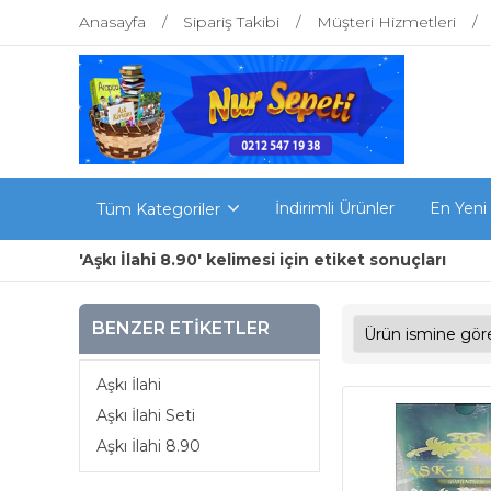
Anasayfa
Sipariş Takibi
Müşteri Hizmetleri
İndirimli Ürünler
En Yeni
Tüm Kategoriler
'Aşkı İlahi 8.90' kelimesi için etiket sonuçları
BENZER ETIKETLER
Aşkı İlahi
Aşkı İlahi Seti
Aşkı İlahi 8.90